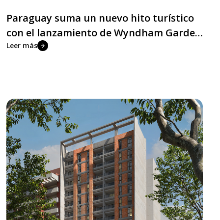
Paraguay suma un nuevo hito turístico
con el lanzamiento de Wyndham Garden
Costa del Lago Residences
Leer más