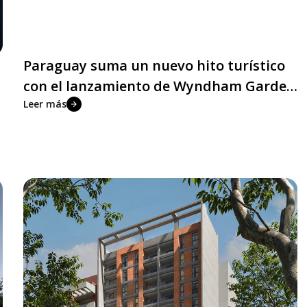
Paraguay suma un nuevo hito turístico
con el lanzamiento de Wyndham Garden
Costa del Lago Residences
Leer más