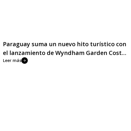
Paraguay suma un nuevo hito turístico con
el lanzamiento de Wyndham Garden Costa
del Lago Residences
Leer más